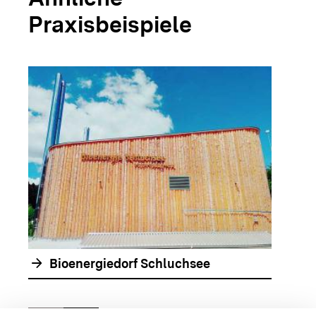
Praxisbeispiele
arrow_forwar
arrow_forward
Bioenergiedorf Schluchsee