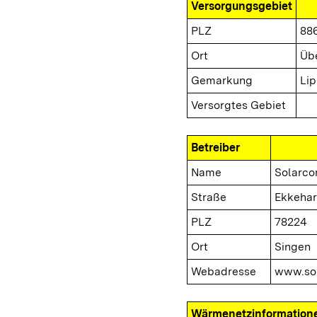
Versorgungsgebiet
PLZ
88
Ort
Üb
Gemarkung
Lip
Versorgtes Gebiet
Betreiber
Name
Solarc
Straße
Ekkehar
PLZ
78224
Ort
Singen
Webadresse
www.so
Wärmenetzinformation