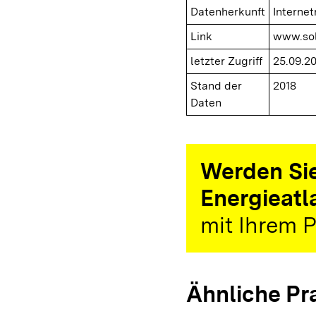
Datenherkunft
Interne
Link
www.sol
letzter Zugriff
25.09.2
Stand der
2018
Daten
Werden Sie
Energieatl
mit Ihrem P
Ähnliche Pr