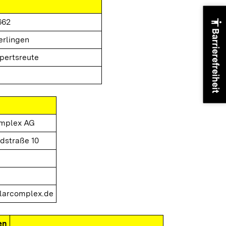
accessibility
662
Barrierefreiheit
erlingen
pertsreute
omplex AG
dstraße 10
larcomplex.de
en