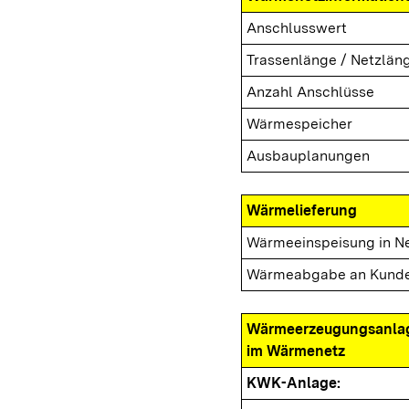
Anschlusswert
Trassenlänge / Netzlän
Anzahl Anschlüsse
Wärmespeicher
Ausbauplanungen
Wärmelieferung
Wärmeeinspeisung in N
Wärmeabgabe an Kund
Wärmeerzeugungsanla
im Wärmenetz
KWK-Anlage: