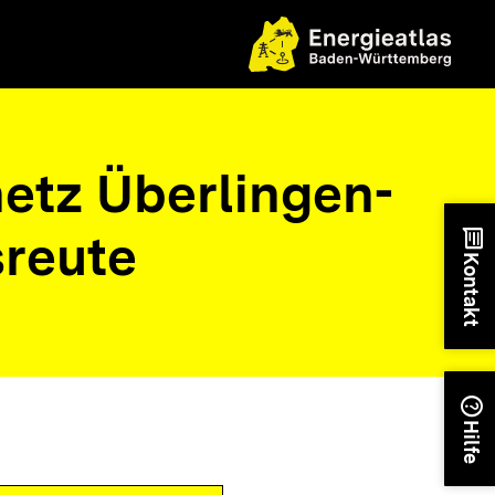
tz Überlingen-
sreute
chat
Kontakt
help
Hilfe