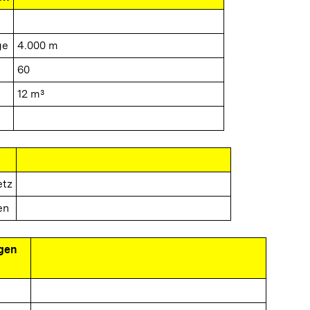
ge
4.000 m
60
12 m³
etz
en
gen