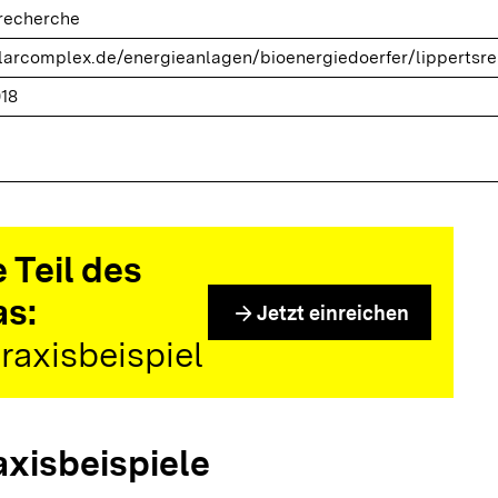
trecherche
arcomplex.de/energieanlagen/bioenergiedoerfer/lippertsre
018
 Teil des
as:
arrow_forward
Jetzt einreichen
raxisbeispiel
axisbeispiele