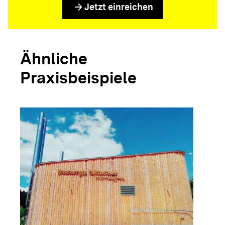
arrow_forward
Jetzt einreichen
Ähnliche
Praxisbeispiele
arrow_forwar