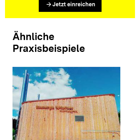
arrow_forward
Jetzt einreichen
Ähnliche
Praxisbeispiele
arrow_forwar