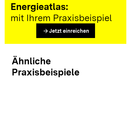
Energieatlas:
mit Ihrem Praxisbeispiel
arrow_forward
Jetzt einreichen
Ähnliche
Praxisbeispiele
arrow_forward
arrow_forward
Bioenergiedorf
Bioene
Schluchsee
Meßkir
arrow_forward
Bioenergiedorf
Renquishausen