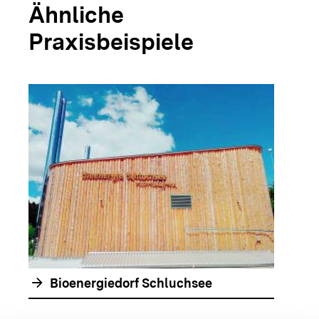
Ähnliche
Praxisbeispiele
arrow_forwar
arrow_forward
Bioenergiedorf Schluchsee