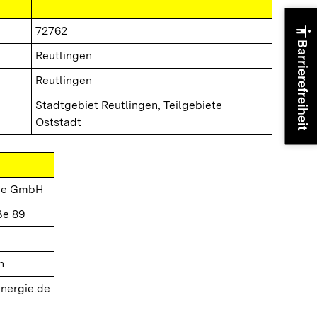
accessibility
72762
Barrierefreiheit
Reutlingen
Reutlingen
Stadtgebiet Reutlingen, Teilgebiete
Oststadt
gie GmbH
ße 89
n
nergie.de