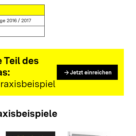
ge 2016 / 2017
 Teil des
as:
arrow_forward
Jetzt einreichen
raxisbeispiel
axisbeispiele