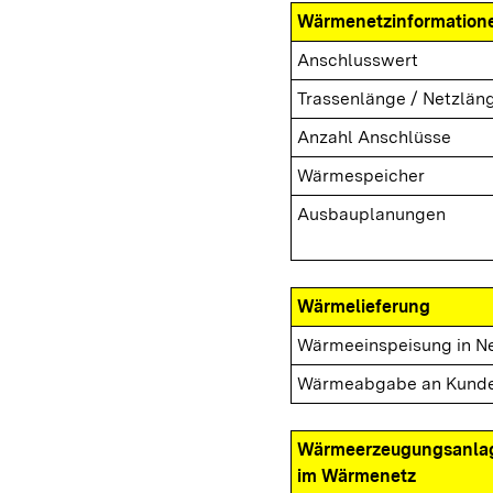
Wärmenetzinformation
Anschlusswert
Trassenlänge / Netzlän
Anzahl Anschlüsse
Wärmespeicher
Ausbauplanungen
Wärmelieferung
Wärmeeinspeisung in N
Wärmeabgabe an Kund
Wärmeerzeugungsanla
im Wärmenetz