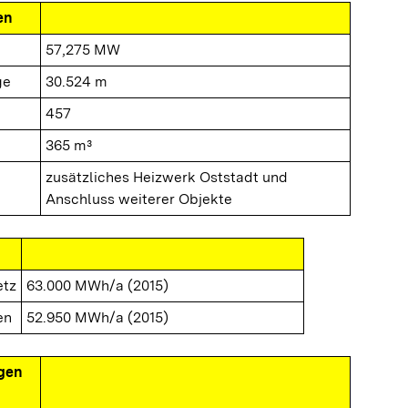
en
57,275 MW
ge
30.524 m
457
365 m³
zusätzliches Heizwerk Oststadt und
Anschluss weiterer Objekte
etz
63.000 MWh/a (2015)
en
52.950 MWh/a (2015)
gen