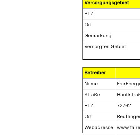
Versorgungsgebiet
PLZ
Ort
Gemarkung
Versorgtes Gebiet
Betreiber
Name
FairEner
Straße
Hauffstra
PLZ
72762
Ort
Reutlinge
Webadresse
www.faire