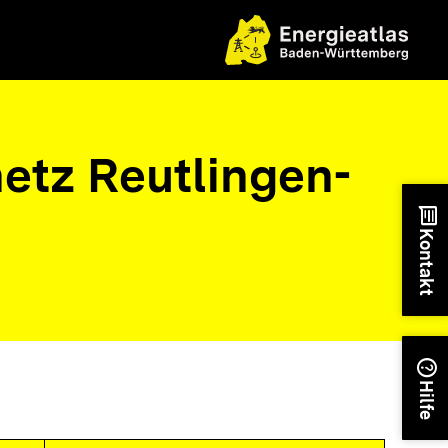
tz Reutlingen-
chat
Kontakt
help
Hilfe