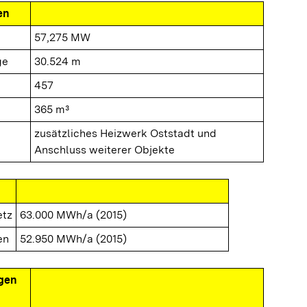
en
57,275 MW
ge
30.524 m
457
365 m³
zusätzliches Heizwerk Oststadt und
Anschluss weiterer Objekte
etz
63.000 MWh/a (2015)
en
52.950 MWh/a (2015)
gen