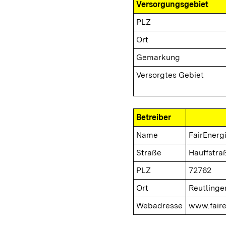
Versorgungsgebiet
PLZ
Ort
Gemarkung
Versorgtes Gebiet
Betreiber
Name
FairEner
Straße
Hauffstra
PLZ
72762
Ort
Reutlinge
Webadresse
www.faire