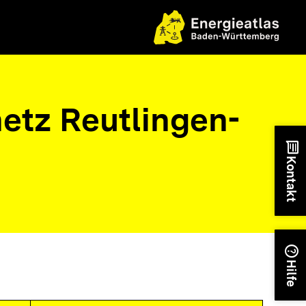
tz Reutlingen-
chat
Kontakt
help
Hilfe