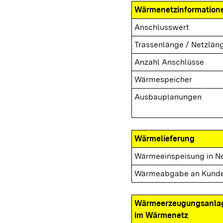
Wärmenetzinformation
Anschlusswert
Trassenlänge / Netzlän
Anzahl Anschlüsse
Wärmespeicher
Ausbauplanungen
Wärmelieferung
Wärmeeinspeisung in N
Wärmeabgabe an Kund
Wärmeerzeugungsanla
im Wärmenetz