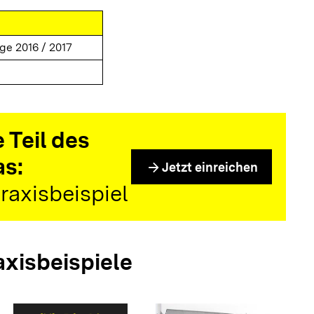
ge 2016 / 2017
 Teil des
as:
arrow_forward
Jetzt einreichen
raxisbeispiel
axisbeispiele