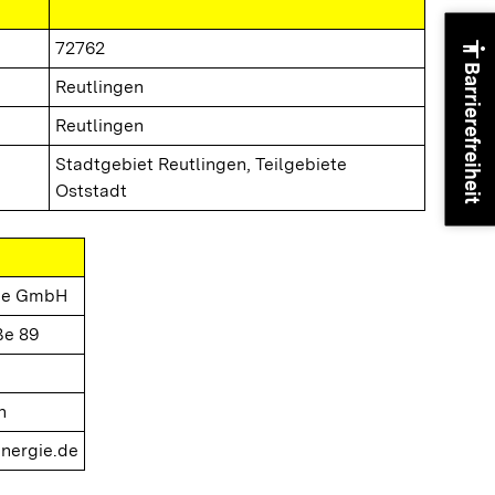
accessibility
72762
Barrierefreiheit
Reutlingen
Reutlingen
Stadtgebiet Reutlingen, Teilgebiete
Oststadt
gie GmbH
ße 89
n
nergie.de