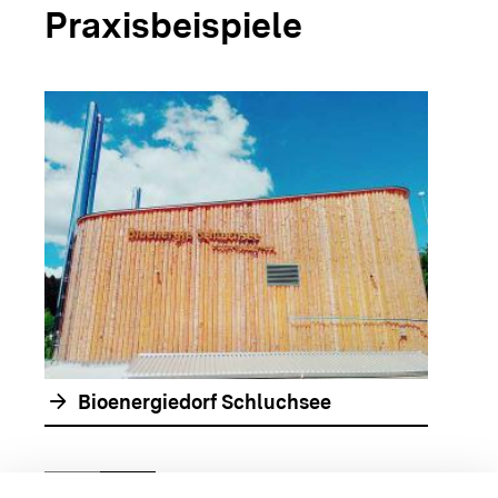
Praxisbeispiele
arrow_forwar
arrow_forward
Bioenergiedorf Schluchsee