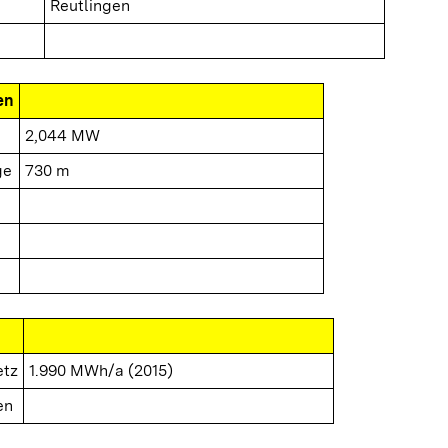
Reutlingen
en
2,044 MW
ge
730 m
etz
1.990 MWh/a (2015)
en