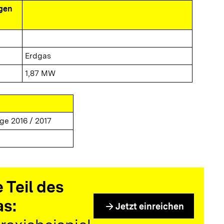
gen
Erdgas
1,87 MW
ge 2016 / 2017
 Teil des
as:
arrow_forward
Jetzt einreichen