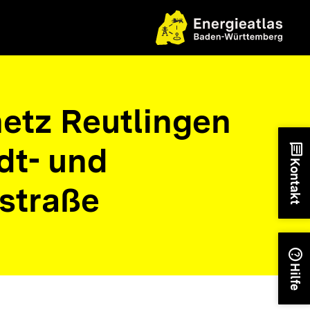
tz Reutlingen
t- und
chat
Kontakt
nstraße
help
Hilfe