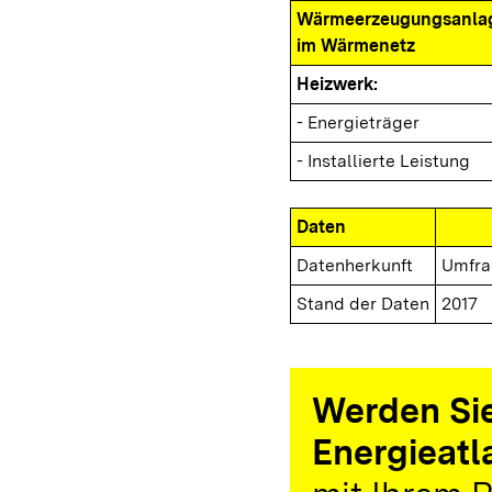
Wärmeerzeugungsanla
im Wärmenetz
Heizwerk:
- Energieträger
- Installierte Leistung
Daten
Datenherkunft
Umfra
Stand der Daten
2017
Werden Sie
Energieatl