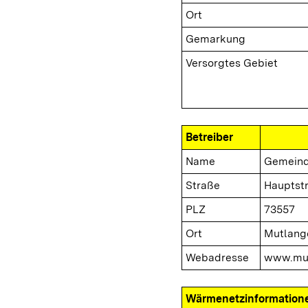
Ort
Gemarkung
Versorgtes Gebiet
Betreiber
Name
Gemeind
Straße
Hauptst
PLZ
73557
Ort
Mutlang
Webadresse
www.mut
Wärmenetzinformation