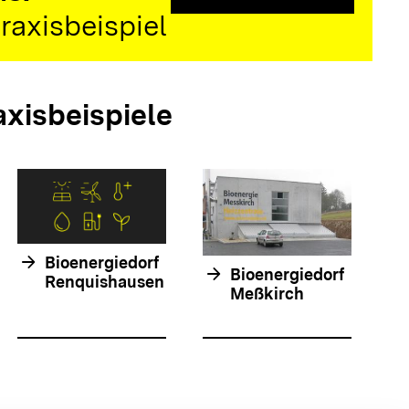
raxisbeispiel
axisbeispiele
arrow_forwar
arrow_forward
Bioenergiedorf
arrow_forward
Bioenergiedorf
Renquishausen
Meßkirch
olie springen
olie springen