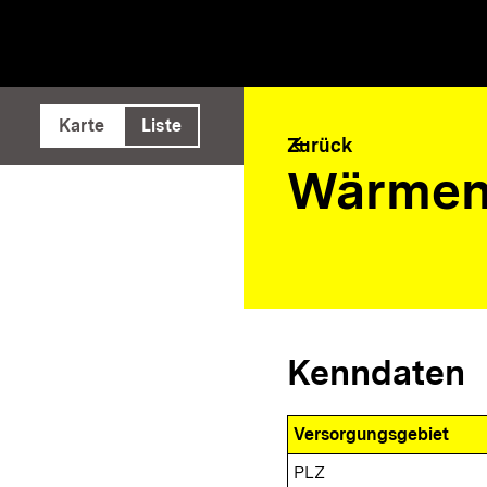
e ausführen
Karte
Liste
arrow_back
Zurück
Wärmen
Kenndaten
Versorgungsgebiet
PLZ