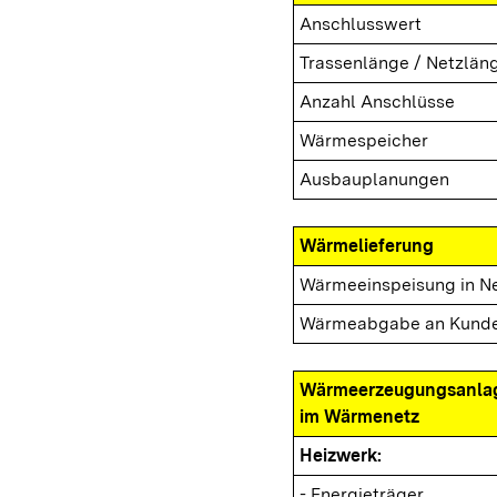
Anschlusswert
Trassenlänge / Netzlän
Anzahl Anschlüsse
Wärmespeicher
Ausbauplanungen
Wärmelieferung
Wärmeeinspeisung in N
Wärmeabgabe an Kund
Wärmeerzeugungsanla
im Wärmenetz
Heizwerk:
- Energieträger