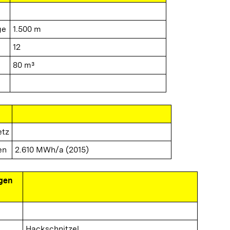
ge
1.500 m
12
80 m³
etz
en
2.610 MWh/a (2015)
gen
Hackschnitzel