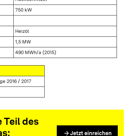
750 kW
Heizöl
1,5 MW
490 MWh/a (2015)
ge 2016 / 2017
 Teil des
as:
arrow_forward
Jetzt einreichen