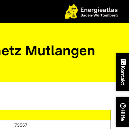
etz Mutlangen
chat
Kontakt
help
Hilfe
73557