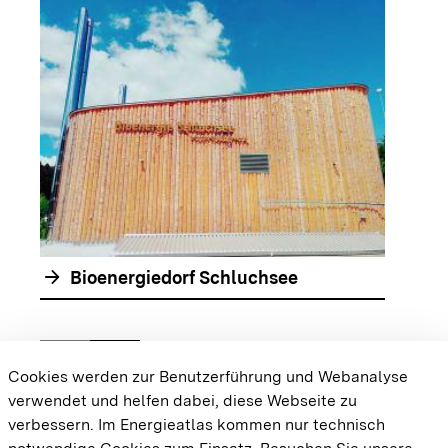
arrow_forwar
arrow_forward
Bioenergiedorf Schluchsee
chevron_left
chevron_right
Zur vorhergehenden Folie springen
Zur nächsten Folie springen
Cookies werden zur Benutzerführung und Webanalyse
verwendet und helfen dabei, diese Webseite zu
{{#displayPraxisbeispielMap}} {{{body}}}
verbessern. Im Energieatlas kommen nur technisch
{{/displayPraxisbeispielMap}}