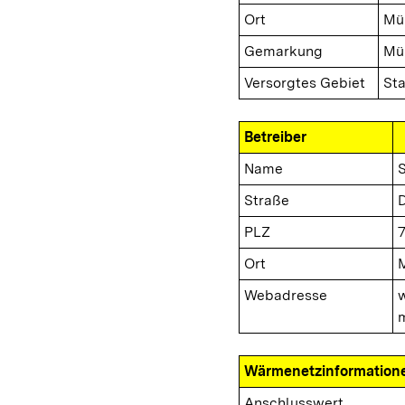
Ort
Mü
Gemarkung
Mü
Versorgtes Gebiet
St
Betreiber
Name
Straße
D
PLZ
Ort
Webadresse
Wärmenetzinformation
Anschlusswert