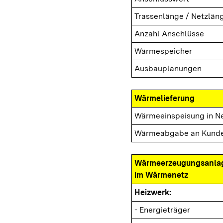
Trassenlänge / Netzlän
Anzahl Anschlüsse
Wärmespeicher
Ausbauplanungen
Wärmelieferung
Wärmeeinspeisung in N
Wärmeabgabe an Kund
Wärmeerzeugungsanla
im Wärmenetz
Heizwerk:
- Energieträger