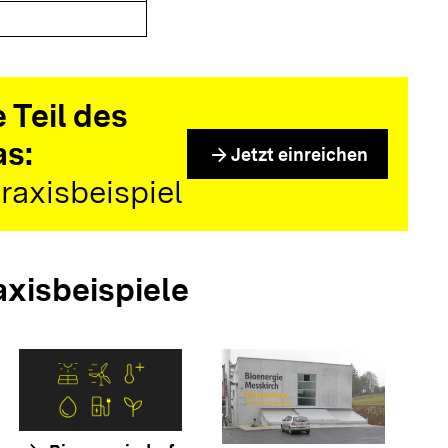
 Teil des
as:
arrow_forward
Jetzt einreichen
raxisbeispiel
axisbeispiele
arrow_forwar