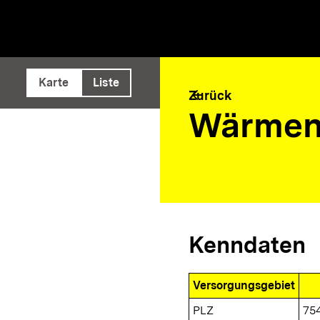
e ausführen
Karte
Liste
arrow_back
Zurück
Wärmen
Kenndaten
Versorgungsgebiet
PLZ
75