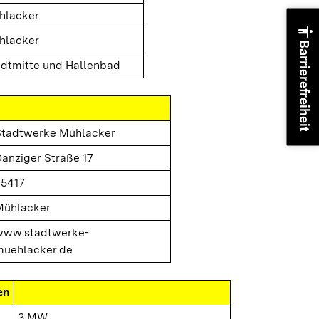
hlacker
accessibility
hlacker
Barrierefreiheit
adtmitte und Hallenbad
Stadtwerke Mühlacker
anziger Straße 17
75417
Mühlacker
www.stadtwerke-
muehlacker.de
en
3 MW