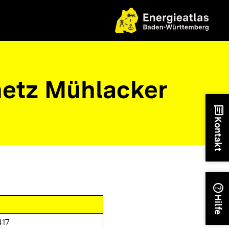
etz Mühlacker
chat
Kontakt
help
Hilfe
417