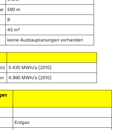
ge
590 m
8
45 m³
keine Ausbauplanungen vorhanden
etz
5.430 MWh/a (2015)
en
4.990 MWh/a (2015)
gen
Erdgas