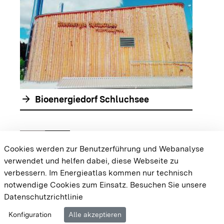
arrow_forwar
arrow_forward
Bioenergiedorf Schluchsee
chevron_left
chevron_right
Zur vorhergehenden Folie springen
Zur nächsten Folie springen
Cookies werden zur Benutzerführung und Webanalyse
verwendet und helfen dabei, diese Webseite zu
{{#displayPraxisbeispielMap}} {{{body}}}
verbessern. Im Energieatlas kommen nur technisch
{{/displayPraxisbeispielMap}}
notwendige Cookies zum Einsatz.
Besuchen Sie unsere
Datenschutzrichtlinie
Cookie-Einstellungen
Barrierefreiheit
Datenschutz
Konfiguration
Alle akzeptieren
Impressum