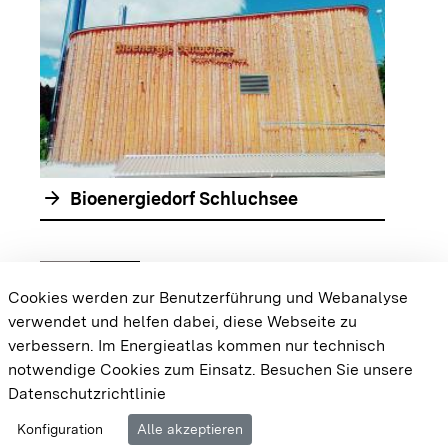
arrow_forwar
arrow_forward
Bioenergiedorf Schluchsee
chevron_left
chevron_right
Zur vorhergehenden Folie springen
Zur nächsten Folie springen
Cookies werden zur Benutzerführung und Webanalyse
verwendet und helfen dabei, diese Webseite zu
{{#displayPraxisbeispielMap}} {{{body}}}
verbessern. Im Energieatlas kommen nur technisch
{{/displayPraxisbeispielMap}}
notwendige Cookies zum Einsatz.
Besuchen Sie unsere
Datenschutzrichtlinie
Cookie-Einstellungen
Barrierefreiheit
Datenschutz
Konfiguration
Alle akzeptieren
Impressum