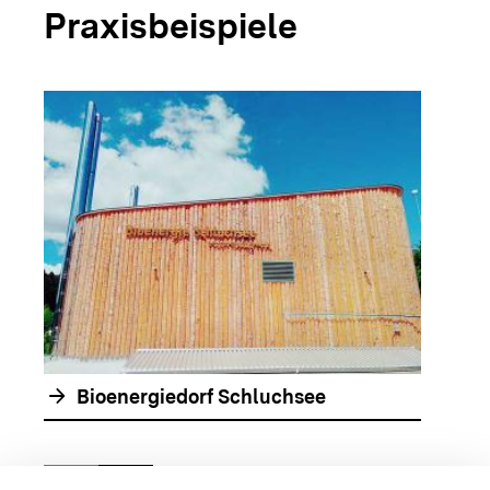
Praxisbeispiele
arrow_forwar
arrow_forward
Bioenergiedorf Schluchsee