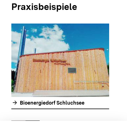
Praxisbeispiele
arrow_forwar
arrow_forward
Bioenergiedorf Schluchsee