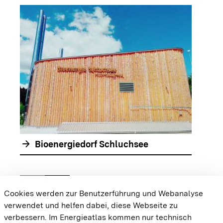
arrow_forwar
arrow_forward
Bioenergiedorf Schluchsee
chevron_left
chevron_right
Zur vorhergehenden Folie springen
Zur nächsten Folie springen
Cookies werden zur Benutzerführung und Webanalyse
verwendet und helfen dabei, diese Webseite zu
{{#displayPraxisbeispielMap}} {{{body}}}
verbessern. Im Energieatlas kommen nur technisch