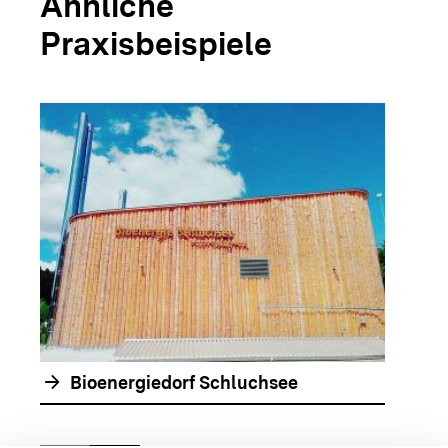
Ähnliche
Praxisbeispiele
arrow_forwar
arrow_forward
Bioenergiedorf Schluchsee