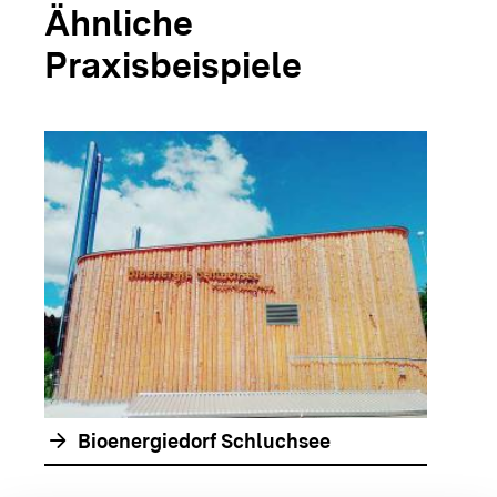
Ähnliche
Praxisbeispiele
arrow_forwar
arrow_forward
Bioenergiedorf Schluchsee