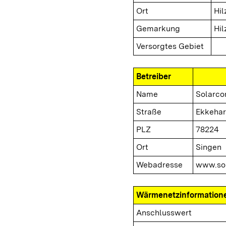
Ort
Hil
Gemarkung
Hil
Versorgtes Gebiet
Betreiber
Name
Solarc
Straße
Ekkehar
PLZ
78224
Ort
Singen
Webadresse
www.so
Wärmenetzinformation
Anschlusswert