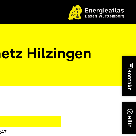
tz Hilzingen
chat
Kontakt
help
Hilfe
247