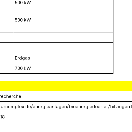
500 kW
500 kW
Erdgas
700 kW
trecherche
arcomplex.de/energieanlagen/bioenergiedoerfer/hilzingen.
018