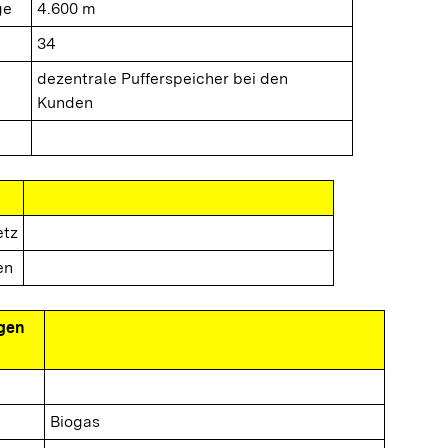
ge
4.600 m
34
dezentrale Pufferspeicher bei den
Kunden
etz
en
gen
Biogas