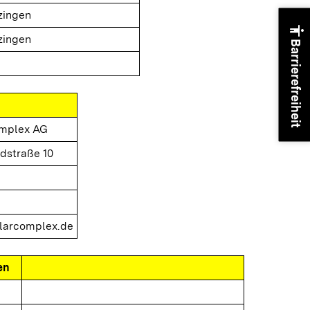
zingen
accessibility
zingen
Barrierefreiheit
omplex AG
dstraße 10
larcomplex.de
en