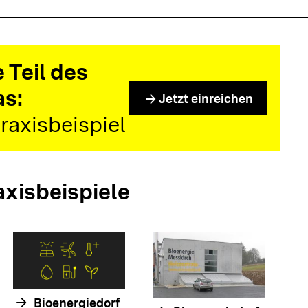
 Teil des
as:
arrow_forward
Jetzt einreichen
raxisbeispiel
axisbeispiele
arrow_forwar
arrow_forward
Bioenergiedorf