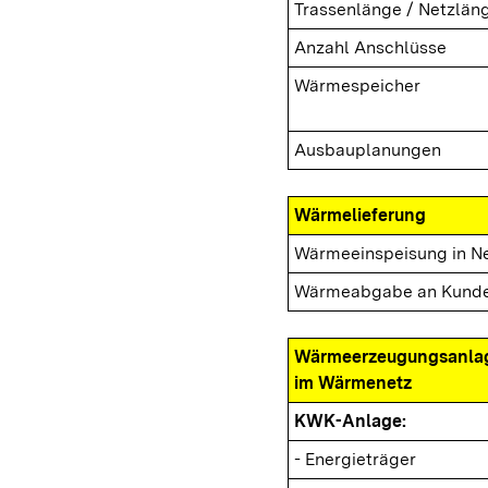
Trassenlänge / Netzlän
Anzahl Anschlüsse
Wärmespeicher
Ausbauplanungen
Wärmelieferung
Wärmeeinspeisung in N
Wärmeabgabe an Kund
Wärmeerzeugungsanla
im Wärmenetz
KWK-Anlage:
- Energieträger