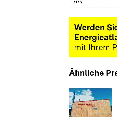
Daten
Werden Sie
Energieatl
mit Ihrem P
Ähnliche Pr