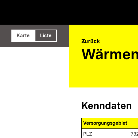
e ausführen
Karte
Liste
arrow_back
Zurück
Wärmene
Kenndaten
Versorgungsgebiet
PLZ
78