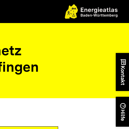
etz
fingen
chat
Kontakt
help
Hilfe