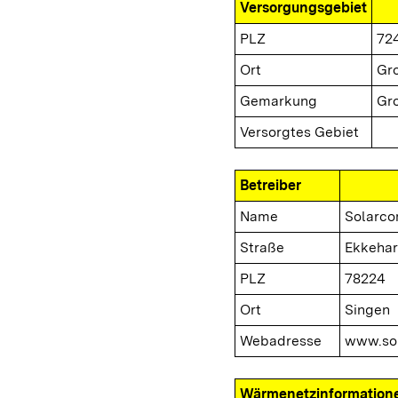
Versorgungsgebiet
PLZ
72
Ort
Gro
Gemarkung
Gro
Versorgtes Gebiet
Betreiber
Name
Solarc
Straße
Ekkehar
PLZ
78224
Ort
Singen
Webadresse
www.so
Wärmenetzinformation