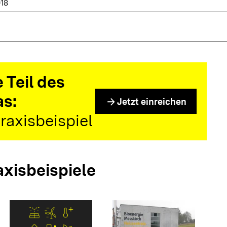
018
 Teil des
as:
arrow_forward
Jetzt einreichen
raxisbeispiel
axisbeispiele