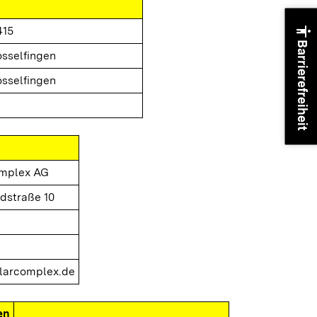
accessibility
415
Barrierefreiheit
sselfingen
sselfingen
omplex AG
dstraße 10
larcomplex.de
en