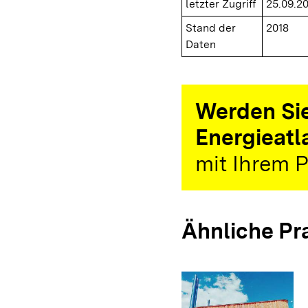
letzter Zugriff
25.09.2
Stand der
2018
Daten
Werden Sie
Energieatl
mit Ihrem P
Ähnliche Pr