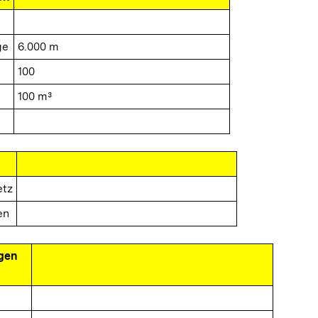
ge
6.000 m
100
100 m³
etz
en
gen