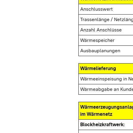
Anschlusswert
Trassenlänge / Netzlän
Anzahl Anschlüsse
Wärmespeicher
Ausbauplanungen
Wärmelieferung
Wärmeeinspeisung in N
Wärmeabgabe an Kund
Wärmeerzeugungsanla
im Wärmenetz
Blockheizkraftwerk: