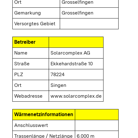
Ort
Grosselfingen
Gemarkung
Grosselfingen
Versorgtes Gebiet
Betreiber
Name
Solarcomplex AG
Straße
Ekkehardstraße 10
PLZ
78224
Ort
Singen
Webadresse
www.solarcomplex.de
Wärmenetzinformationen
Anschlusswert
Trassenlänge / Netzlänge
6.000 m