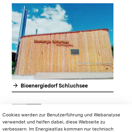
arrow_forwar
arrow_forward
Bioenergiedorf Schluchsee
chevron_left
chevron_right
Zur vorhergehenden Folie springen
Zur nächsten Folie springen
Cookies werden zur Benutzerführung und Webanalyse
verwendet und helfen dabei, diese Webseite zu
{{#displayPraxisbeispielMap}} {{{body}}}
verbessern. Im Energieatlas kommen nur technisch