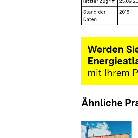
letzter Zugriff
25.09.2
Stand der
2018
Daten
Werden Sie
Energieatl
mit Ihrem P
Ähnliche Pr