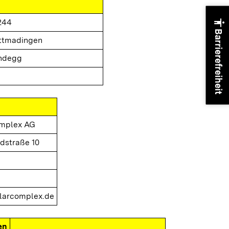
accessibility
244
Barrierefreiheit
ttmadingen
ndegg
omplex AG
dstraße 10
larcomplex.de
en