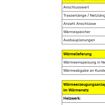
Anschlusswert
Trassenlänge / Netzlän
Anzahl Anschlüsse
Wärmespeicher
Ausbauplanungen
Wärmelieferung
Wärmeeinspeisung in N
Wärmeabgabe an Kund
Wärmeerzeugungsanla
im Wärmenetz
Heizwerk: