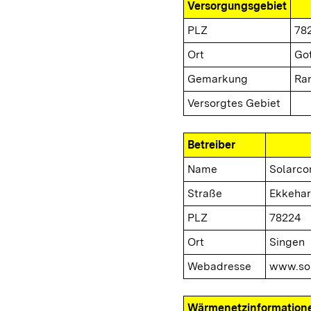
Versorgungsgebiet
PLZ
78
Ort
Go
Gemarkung
Ra
Versorgtes Gebiet
Betreiber
Name
Solarc
Straße
Ekkehar
PLZ
78224
Ort
Singen
Webadresse
www.so
Wärmenetzinformation