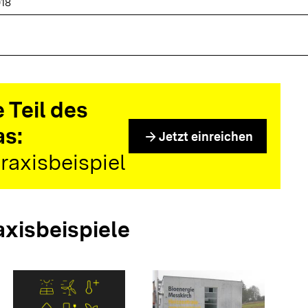
018
 Teil des
as:
arrow_forward
Jetzt einreichen
raxisbeispiel
axisbeispiele