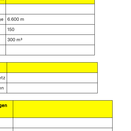
ge
6.600 m
150
300 m³
etz
en
gen