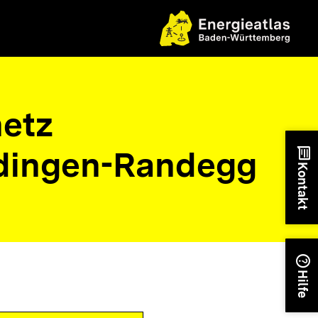
etz
dingen-Randegg
chat
Kontakt
help
Hilfe