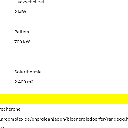
Hackschnitzel
2 MW
Pellets
700 kW
Solarthermie
2.400 m²
trecherche
arcomplex.de/energieanlagen/bioenergiedoerfer/randegg.