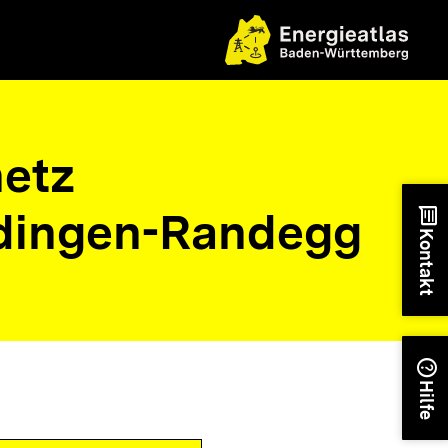
etz
dingen-Randegg
chat
Kontakt
help
Hilfe