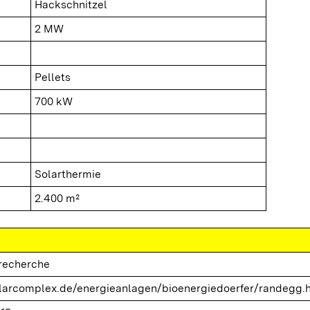
Hackschnitzel
2 MW
Pellets
700 kW
Solarthermie
2.400 m²
trecherche
arcomplex.de/energieanlagen/bioenergiedoerfer/randegg.