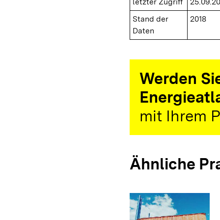
letzter Zugriff
25.09.2
Stand der
2018
Daten
Werden Sie
Energieatl
mit Ihrem P
Ähnliche Pr