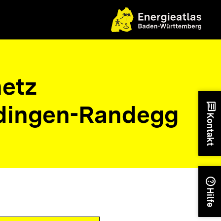
etz
dingen-Randegg
chat
Kontakt
help
Hilfe