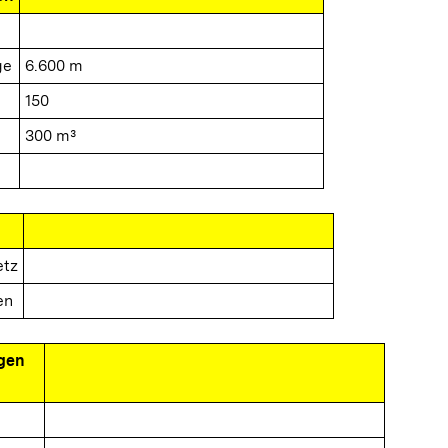
ge
6.600 m
150
300 m³
etz
en
gen