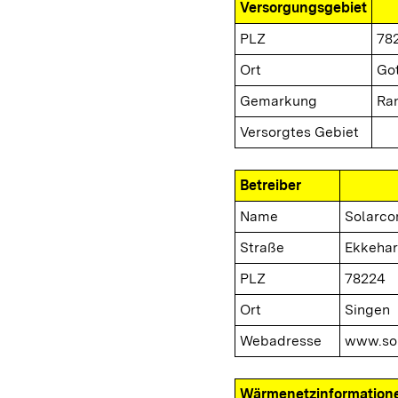
Versorgungsgebiet
PLZ
78
Ort
Go
Gemarkung
Ra
Versorgtes Gebiet
Betreiber
Name
Solarc
Straße
Ekkehar
PLZ
78224
Ort
Singen
Webadresse
www.so
Wärmenetzinformation