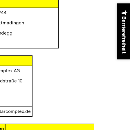
accessibility
244
Barrierefreiheit
ttmadingen
ndegg
omplex AG
dstraße 10
larcomplex.de
en