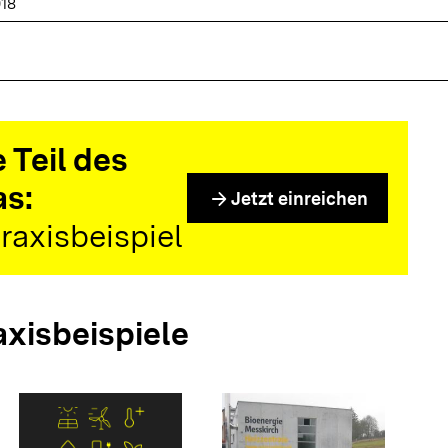
018
 Teil des
as:
arrow_forward
Jetzt einreichen
raxisbeispiel
axisbeispiele