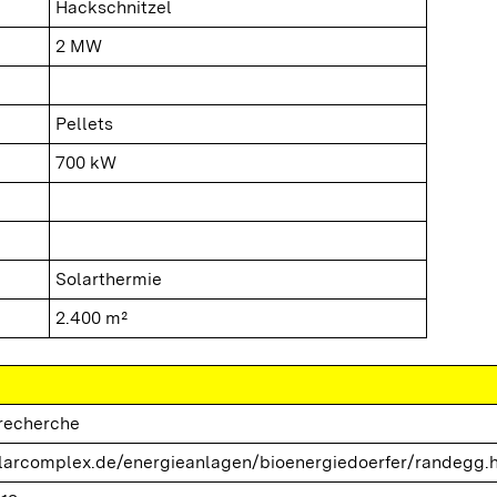
Hackschnitzel
2 MW
Pellets
700 kW
Solarthermie
2.400 m²
trecherche
arcomplex.de/energieanlagen/bioenergiedoerfer/randegg.