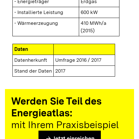
- Energieträger
Erdgas
- Installierte Leistung
600 kW
- Wärmeerzeugung
410 MWh/a
(2015)
Daten
Datenherkunft
Umfrage 2016 / 2017
Stand der Daten
2017
Werden Sie Teil des
Energieatlas:
mit Ihrem Praxisbeispiel
arrow_forward
Jetzt einreichen