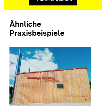
Ähnliche
Praxisbeispiele
arrow_forwar