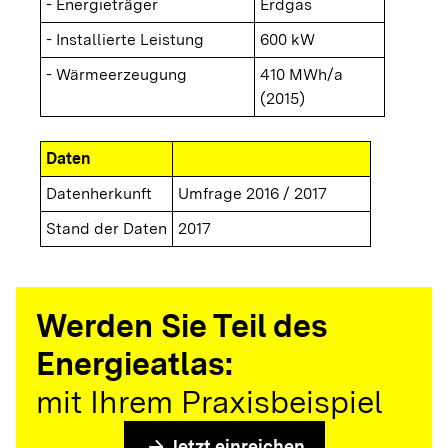
- Energieträger
Erdgas
- Installierte Leistung
600 kW
- Wärmeerzeugung
410 MWh/a
(2015)
Daten
Datenherkunft
Umfrage 2016 / 2017
Stand der Daten
2017
Werden Sie Teil des
Energieatlas:
mit Ihrem Praxisbeispiel
arrow_forward
Jetzt einreichen