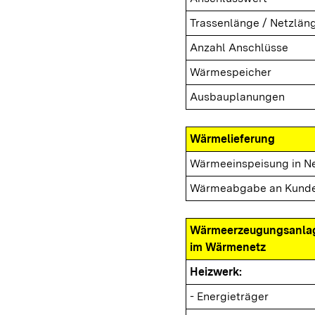
Trassenlänge / Netzlän
Anzahl Anschlüsse
Wärmespeicher
Ausbauplanungen
Wärmelieferung
Wärmeeinspeisung in N
Wärmeabgabe an Kund
Wärmeerzeugungsanla
im Wärmenetz
Heizwerk:
- Energieträger