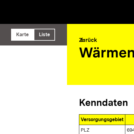
e ausführen
Karte
Liste
arrow_back
Zurück
Wärmen
Kenndaten
Versorgungsgebiet
PLZ
69