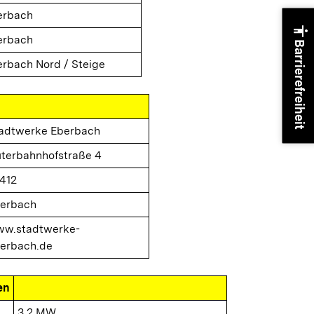
erbach
accessibility
erbach
Barrierefreiheit
rbach Nord / Steige
adtwerke Eberbach
terbahnhofstraße 4
412
erbach
w.stadtwerke-
erbach.de
en
3,2 MW