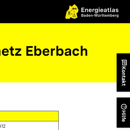
etz Eberbach
chat
Kontakt
help
Hilfe
412