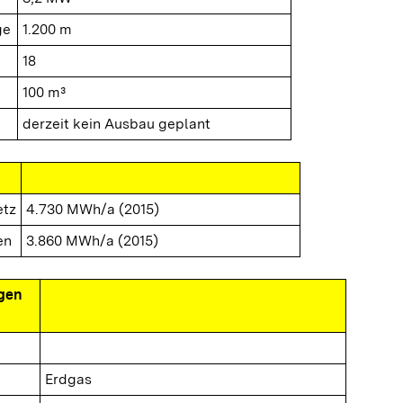
ge
1.200 m
18
100 m³
derzeit kein Ausbau geplant
etz
4.730 MWh/a (2015)
en
3.860 MWh/a (2015)
gen
Erdgas