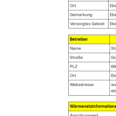
Ort
Eb
Gemarkung
Eb
Versorgtes Gebiet
Ebe
Betreiber
Name
St
Straße
Gü
PLZ
69
Ort
Eb
Webadresse
ww
eb
Wärmenetzinformation
Anschlusswert