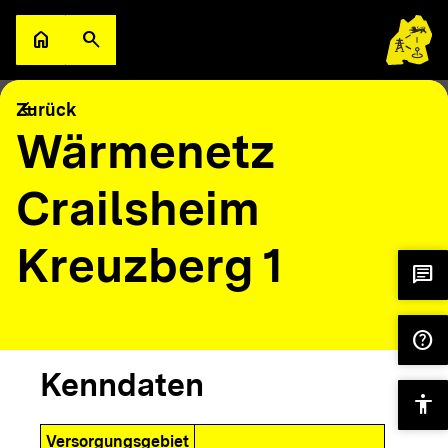
Zum Hauptinhalt springen
home
search
Zur Startseite
Suche öffnen
filter_alt
keyboard_arrow_down
Filter
Karte
arrow_back
Zurück
Wärmenetz
Crailsheim
Kreuzberg 1
chat
help
Kenndaten
accessibility
Versorgungsgebiet