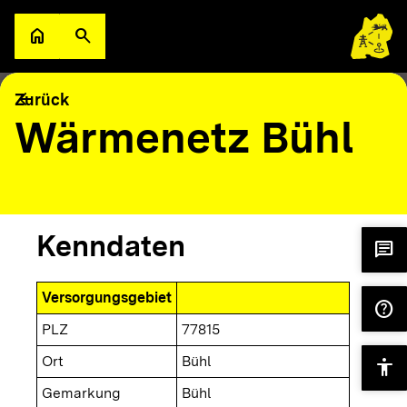
Zum Hauptinhalt springen
home
search
Zur Startseite
Suche öffnen
filter_alt
keyboard_arrow_down
Filter
Karte
arrow_back
Zurück
Wärmenetz Bühl
Kenndaten
chat
Versorgungsgebiet
help
PLZ
77815
Ort
Bühl
accessibility
Gemarkung
Bühl