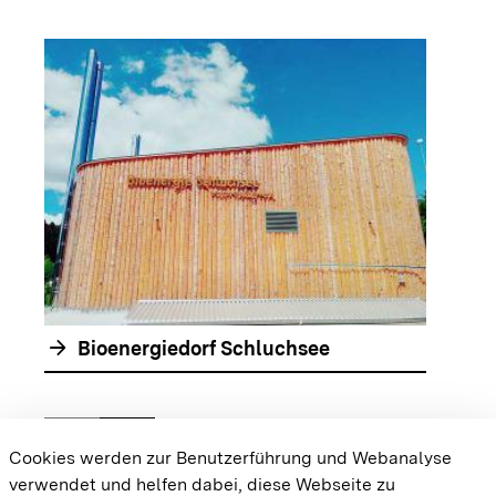
arrow_forwar
arrow_forward
Bioenergiedorf Schluchsee
chevron_left
chevron_right
Zur vorhergehenden Folie springen
Zur nächsten Folie springen
Cookies werden zur Benutzerführung und Webanalyse
verwendet und helfen dabei, diese Webseite zu