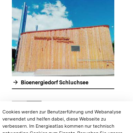
arrow_forwar
arrow_forward
Bioenergiedorf Schluchsee
chevron_left
chevron_right
Zur vorhergehenden Folie springen
Zur nächsten Folie springen
Cookies werden zur Benutzerführung und Webanalyse
verwendet und helfen dabei, diese Webseite zu
{{#displayPraxisbeispielMap}} {{{body}}}
verbessern. Im Energieatlas kommen nur technisch
{{/displayPraxisbeispielMap}}