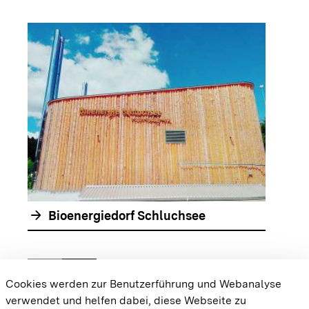
arrow_forwar
arrow_forward
Bioenergiedorf Schluchsee
chevron_left
chevron_right
Zur vorhergehenden Folie springen
Zur nächsten Folie springen
Cookies werden zur Benutzerführung und Webanalyse
verwendet und helfen dabei, diese Webseite zu