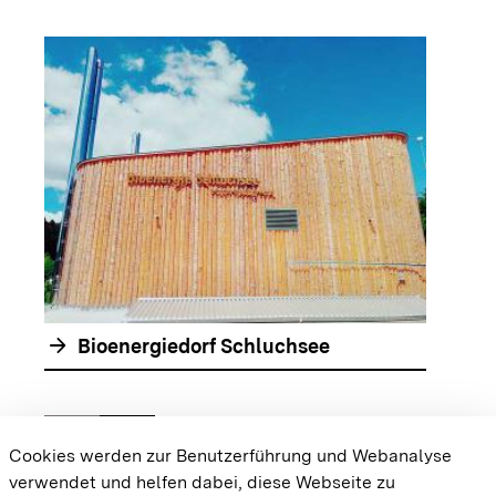
arrow_forwar
arrow_forward
Bioenergiedorf Schluchsee
chevron_left
chevron_right
Zur vorhergehenden Folie springen
Zur nächsten Folie springen
Cookies werden zur Benutzerführung und Webanalyse
verwendet und helfen dabei, diese Webseite zu