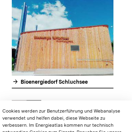
arrow_forwar
arrow_forward
Bioenergiedorf Schluchsee
chevron_left
chevron_right
Zur vorhergehenden Folie springen
Zur nächsten Folie springen
Cookies werden zur Benutzerführung und Webanalyse
verwendet und helfen dabei, diese Webseite zu
{{#displayPraxisbeispielMap}} {{{body}}}
verbessern. Im Energieatlas kommen nur technisch
{{/displayPraxisbeispielMap}}