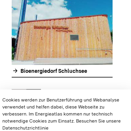
arrow_forwar
arrow_forward
Bioenergiedorf Schluchsee
chevron_left
chevron_right
Zur vorhergehenden Folie springen
Zur nächsten Folie springen
Cookies werden zur Benutzerführung und Webanalyse
verwendet und helfen dabei, diese Webseite zu
{{#displayPraxisbeispielMap}} {{{body}}}
verbessern. Im Energieatlas kommen nur technisch
{{/displayPraxisbeispielMap}}
notwendige Cookies zum Einsatz.
Besuchen Sie unsere
Datenschutzrichtlinie