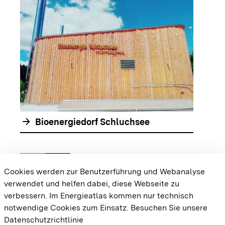
arrow_forwar
arrow_forward
Bioenergiedorf Schluchsee
chevron_left
chevron_right
Zur vorhergehenden Folie springen
Zur nächsten Folie springen
Cookies werden zur Benutzerführung und Webanalyse
verwendet und helfen dabei, diese Webseite zu
{{#displayPraxisbeispielMap}} {{{body}}}
verbessern. Im Energieatlas kommen nur technisch
{{/displayPraxisbeispielMap}}
notwendige Cookies zum Einsatz.
Besuchen Sie unsere
Datenschutzrichtlinie