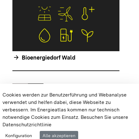
arrow_forwar
arrow_forward
Bioenergiedorf Wald
chevron_left
chevron_right
Zur vorhergehenden Folie springen
Zur nächsten Folie springen
Cookies werden zur Benutzerführung und Webanalyse
verwendet und helfen dabei, diese Webseite zu
{{#displayPraxisbeispielMap}} {{{body}}}
verbessern. Im Energieatlas kommen nur technisch
{{/displayPraxisbeispielMap}}
notwendige Cookies zum Einsatz.
Besuchen Sie unsere
Datenschutzrichtlinie
Cookie-Einstellungen
Barrierefreiheit
Datenschutz
Konfiguration
Alle akzeptieren
Impressum