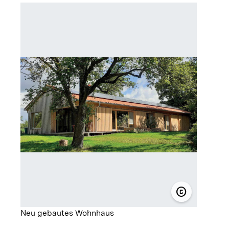
copyright
© Walter Oe
Neu gebautes Wohnhaus