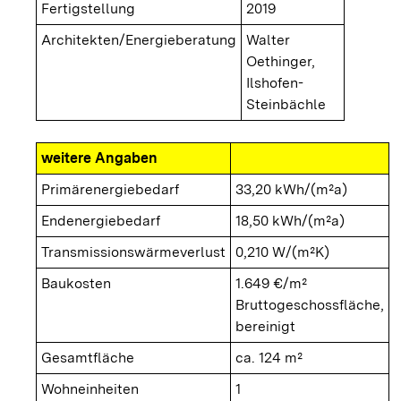
Fertigstellung
2019
Architekten/Energieberatung
Walter
Oethinger,
Ilshofen-
Steinbächle
weitere Angaben
Primärenergiebedarf
33,20 kWh/(m²a)
Endenergiebedarf
18,50 kWh/(m²a)
Transmissionswärmeverlust
0,210 W/(m²K)
Baukosten
1.649 €/m²
Bruttogeschossfläche,
bereinigt
Gesamtfläche
ca. 124 m²
Wohneinheiten
1