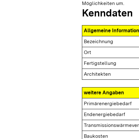
Möglichkeiten um.
Kenndaten
Allgemeine Informatio
Bezeichnung
Ort
Fertigstellung
Architekten
weitere Angaben
Primärenergiebedarf
Endenergiebedarf
Transmissionswärmever
Baukosten