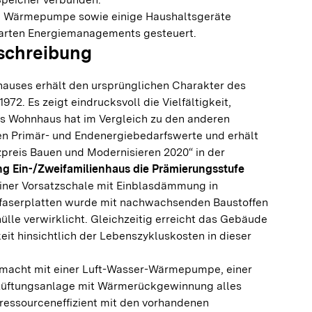
d Wärmepumpe sowie einige Haushaltsgeräte
marten Energiemanagements gesteuert.
schreibung
auses erhält den ursprünglichen Charakter des
72. Es zeigt eindrucksvoll die Vielfältigkeit,
s Wohnhaus hat im Vergleich zu den anderen
en Primär- und Endenergiebedarfswerte und erhält
zpreis Bauen und Modernisieren 2020“ in der
g Ein-/Zweifamilienhaus die Prämierungsstufe
einer Vorsatzschale mit Einblasdämmung in
hfaserplatten wurde mit nachwachsenden Baustoffen
lle verwirklicht. Gleichzeitig erreicht das Gebäude
keit hinsichtlich der Lebenszykluskosten in dieser
 macht mit einer Luft-Wasser-Wärmepumpe, einer
 Lüftungsanlage mit Wärmerückgewinnung alles
 ressourceneffizient mit den vorhandenen