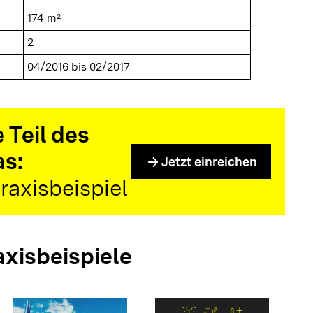
174 m²
2
04/2016 bis 02/2017
 Teil des
as:
arrow_forward
Jetzt einreichen
raxisbeispiel
axisbeispiele