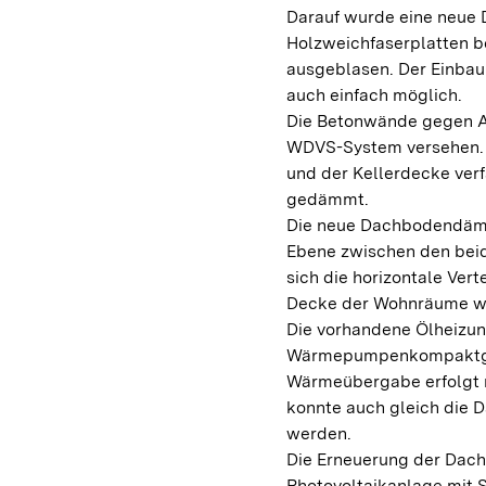
Darauf wurde eine neue
Holzweichfaserplatten b
ausgeblasen. Der Einba
auch einfach möglich.
Die Betonwände gegen A
WDVS-System versehen. 
und der Kellerdecke verf
gedämmt.
Die neue Dachbodendämmu
Ebene zwischen den beid
sich die horizontale Ver
Decke der Wohnräume we
Die vorhandene Ölheizung
Wärmepumpenkompaktgerät
Wärmeübergabe erfolgt 
konnte auch gleich die
werden.
Die Erneuerung der Dachz
Photovoltaikanlage mit 