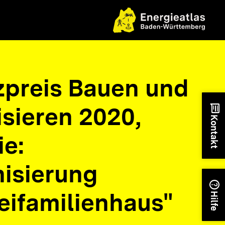
nzpreis Bauen und
sieren 2020,
chat
Kontakt
ie:
isierung
help
eifamilienhaus"
Hilfe