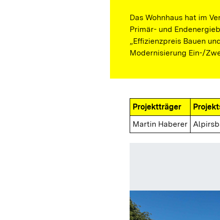
Das Wohnhaus hat im Ver
Primär- und Endenergie
„Effizienzpreis Bauen un
Modernisierung Ein-/Zwei
Projektträger
Projekt
Martin Haberer
Alpirsb