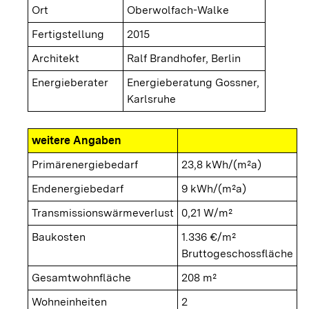
Ort
Oberwolfach-Walke
Fertigstellung
2015
Architekt
Ralf Brandhofer, Berlin
Energieberater
Energieberatung Gossner,
Karlsruhe
weitere Angaben
Primärenergiebedarf
23,8 kWh/(m²a)
Endenergiebedarf
9 kWh/(m²a)
Transmissionswärmeverlust
0,21 W/m²
Baukosten
1.336 €/m²
Bruttogeschossfläche
Gesamtwohnfläche
208 m²
Wohneinheiten
2