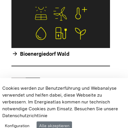
arrow_forwar
arrow_forward
Bioenergiedorf Wald
chevron_left
chevron_right
Zur vorhergehenden Folie springen
Zur nächsten Folie springen
Cookies werden zur Benutzerführung und Webanalyse
verwendet und helfen dabei, diese Webseite zu
{{#displayPraxisbeispielMap}} {{{body}}}
verbessern. Im Energieatlas kommen nur technisch
{{/displayPraxisbeispielMap}}
notwendige Cookies zum Einsatz.
Besuchen Sie unsere
Datenschutzrichtlinie
Cookie-Einstellungen
Barrierefreiheit
Datenschutz
Konfiguration
Alle akzeptieren
Impressum