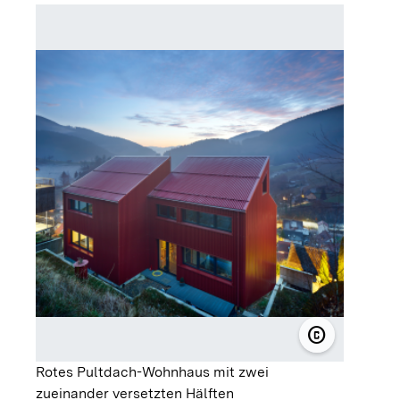
copyright
© Eibe Sönn
Rotes Pultdach-Wohnhaus mit zwei
zueinander versetzten Hälften