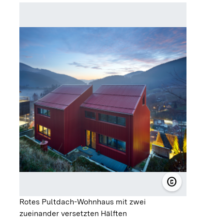
copyright
© Eibe Sönn
Rotes Pultdach-Wohnhaus mit zwei
zueinander versetzten Hälften