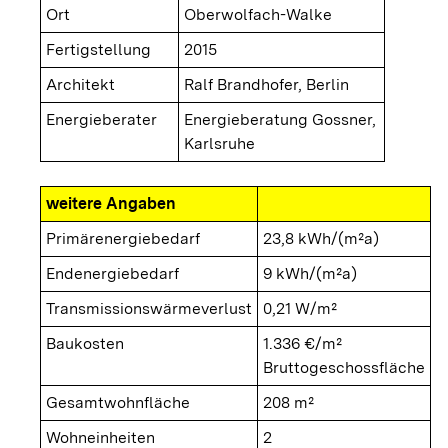
Ort
Oberwolfach-Walke
Fertigstellung
2015
Architekt
Ralf Brandhofer, Berlin
Energieberater
Energieberatung Gossner,
Karlsruhe
weitere Angaben
Primärenergiebedarf
23,8 kWh/(m²a)
Endenergiebedarf
9 kWh/(m²a)
Transmissionswärmeverlust
0,21 W/m²
Baukosten
1.336 €/m²
Bruttogeschossfläche
Gesamtwohnfläche
208 m²
Wohneinheiten
2