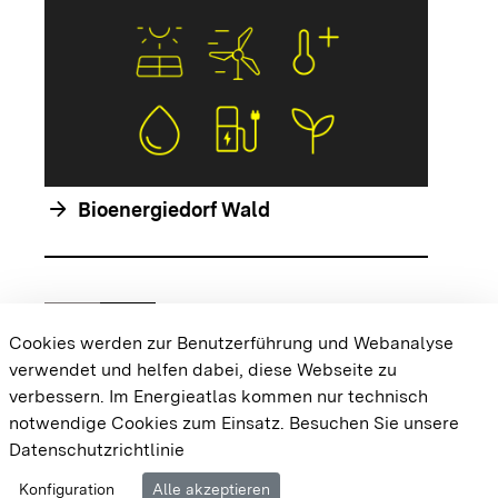
arrow_forwar
arrow_forward
Bioenergiedorf Wald
chevron_left
chevron_right
Zur vorhergehenden Folie springen
Zur nächsten Folie springen
Cookies werden zur Benutzerführung und Webanalyse
verwendet und helfen dabei, diese Webseite zu
{{#displayPraxisbeispielMap}} {{{body}}}
verbessern. Im Energieatlas kommen nur technisch
{{/displayPraxisbeispielMap}}
notwendige Cookies zum Einsatz.
Besuchen Sie unsere
Datenschutzrichtlinie
Cookie-Einstellungen
Barrierefreiheit
Datenschutz
Konfiguration
Alle akzeptieren
Impressum