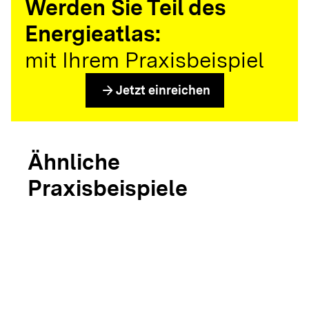
Werden Sie Teil des
Energieatlas:
mit Ihrem Praxisbeispiel
arrow_forward
Jetzt einreichen
Ähnliche
Praxisbeispiele
arrow_forward
Bioenergiedorf
Schluchsee
arrow_forward
arrow_forward
Bioenergiedorf
Bioener