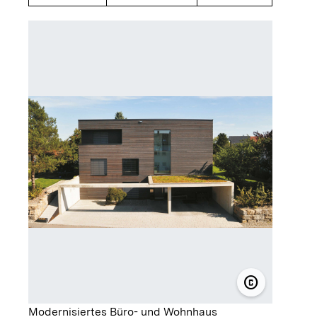
copyright
© Thomas S
Modernisiertes Büro- und Wohnhaus