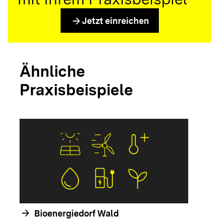
arrow_forward
Jetzt einreichen
Ähnliche
Praxisbeispiele
arrow_forwar
arrow_forward
Bioenergiedorf Wald