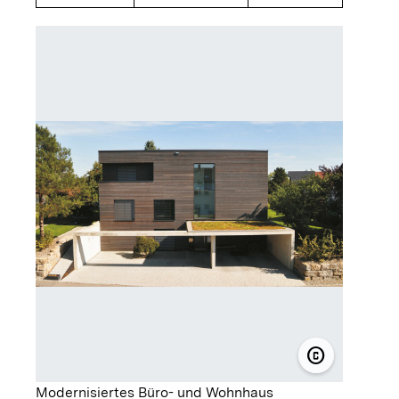
copyright
© Thomas S
Modernisiertes Büro- und Wohnhaus