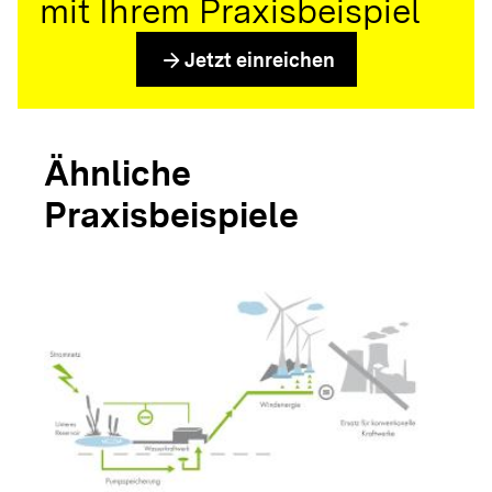
mit Ihrem Praxisbeispiel
arrow_forward
Jetzt einreichen
Ähnliche
Praxisbeispiele
arrow_forwar