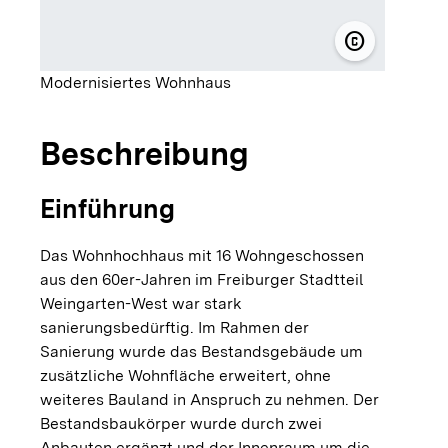
copyright
© Miguel Ba
Modernisiertes Wohnhaus
Beschreibung
Einführung
Das Wohnhochhaus mit 16 Wohngeschossen
aus den 60er-Jahren im Freiburger Stadtteil
Weingarten-West war stark
sanierungsbedürftig. Im Rahmen der
Sanierung wurde das Bestandsgebäude um
zusätzliche Wohnfläche erweitert, ohne
weiteres Bauland in Anspruch zu nehmen. Der
Bestandsbaukörper wurde durch zwei
Anbauten ergänzt und der Innenraum um die