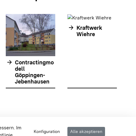
arrow_forward
Kraftwerk
arrow_forwar
Wiehre
arrow_forward
Contractingmo
dell
Göppingen-
Jebenhausen
olie springen
olie springen
 {{{body}}} {{/displayPraxisbeispielMap}}
essern. Im
Konfiguration
Alle akzeptieren
tlinie