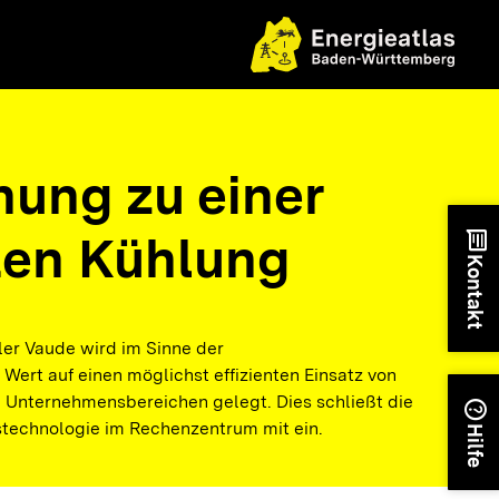
nung zu einer
nten Kühlung
chat
Kontakt
ler Vaude wird im Sinne der
 Wert auf einen möglichst effizienten Einsatz von
n Unternehmensbereichen gelegt. Dies schließt die
help
stechnologie im Rechenzentrum mit ein.
Hilfe