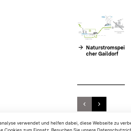
arrow_forward
Naturstromspei
cher Gaildorf
chevron_left
chevron_right
Zur vorhergehenden F
Zur nächsten F
{{#displayPraxisbeispielMap}}
alyse verwendet und helfen dabei, diese Webseite zu verb
e Cookies zum Einsatz.
Besuchen Sie unsere Datenschutzrich