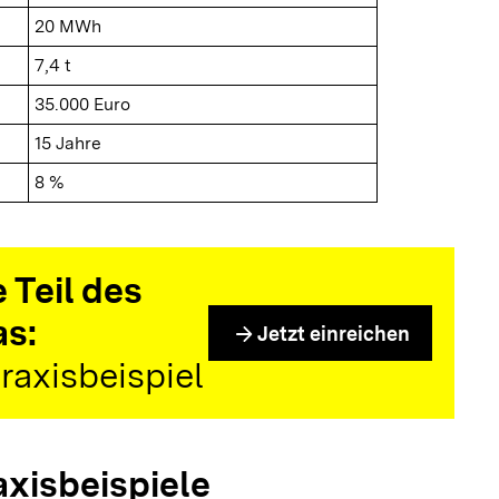
20 MWh
7,4 t
35.000 Euro
15 Jahre
8 %
 Teil des
as:
arrow_forward
Jetzt einreichen
raxisbeispiel
axisbeispiele