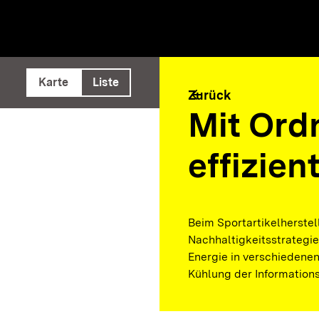
e ausführen
Karte
Liste
arrow_back
Zurück
Mit Ord
effizie
Beim Sportartikelherstel
Nachhaltigkeitsstrategie
Energie in verschiedene
Kühlung der Information