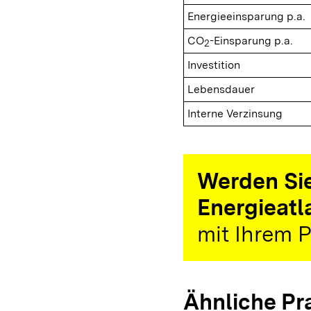
Energieeinsparung p.a.
CO
-Einsparung p.a.
2
Investition
Lebensdauer
Interne Verzinsung
Werden Sie
Energieatl
mit Ihrem P
Ähnliche Pr