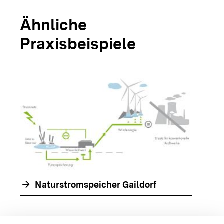
Ähnliche
Praxisbeispiele
arrow_forwar
arrow_forward
Naturstromspeicher Gaildorf