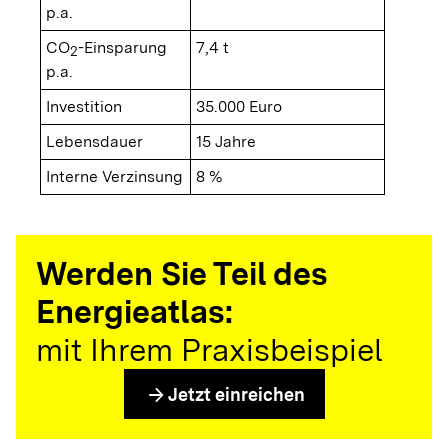
p.a.
CO
-Einsparung
7,4 t
2
p.a.
Investition
35.000 Euro
Lebensdauer
15 Jahre
Interne Verzinsung
8 %
Werden Sie Teil des
Energieatlas:
mit Ihrem Praxisbeispiel
arrow_forward
Jetzt einreichen