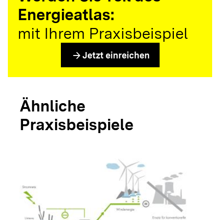
Energieatlas:
mit Ihrem Praxisbeispiel
arrow_forward
Jetzt einreichen
Ähnliche
Praxisbeispiele
arrow_forwar